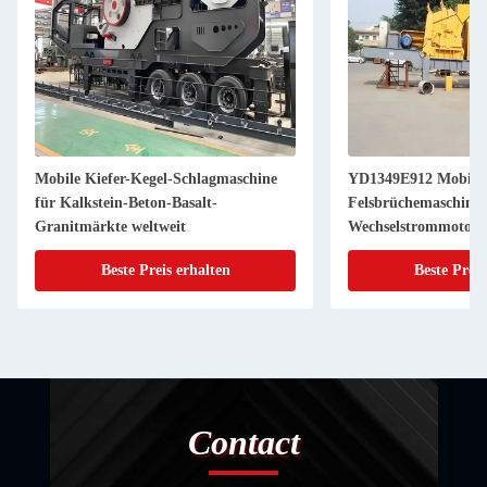
Mobile Kiefer-Kegel-Schlagmaschine
YD1349E912 Mobiler
für Kalkstein-Beton-Basalt-
Felsbrüchemaschine 
Granitmärkte weltweit
Wechselstrommotor
Beste Preis erhalten
Beste Preis
Contact