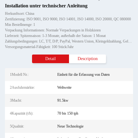
Installation unter technischer Anleitung
Herkunftsort: China
Zertifizierung: ISO 9001, ISO 9000, ISO 14001, ISO 14000, ISO 20000, QC 080000
Min Bestellmenge: 1
Verpackung Informationen: Normale Verpackungen in Holzkisten
Lieferzeit: Spitzensaison: 1-3 Monate, außerhalb der Saison: 1 Monat
Zahlungsbedingungen: LC, T/T, D/P, PayPal, Western Union, Kleingeldzahlung, Geldgramm
Versorgungsmaterial-Fähigkeit: 100 Stück/Jahr
Detail
Description
1Modell Nr.:
Einheit für die Erfassung von Daten
2Ausfuhrmärkte:
Weltweite
3Macht:
91.5kw
4Kapazität (t/h):
70 bis 150 tph
5Qualität:
Neue Technologie