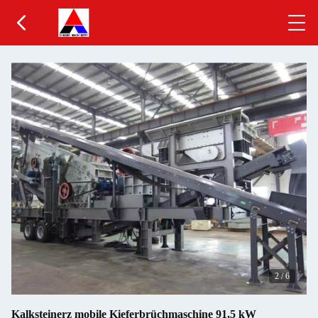
2
/
6
Kalksteinerz mobile Kieferbrüchmaschine 91,5 kW