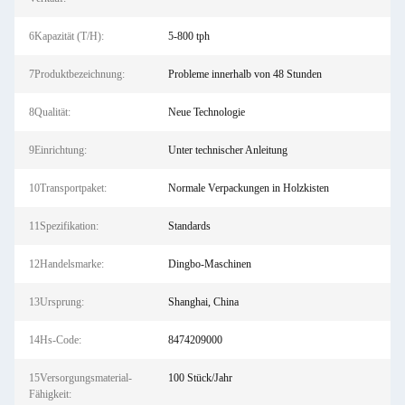
6Kapazität (T/H):
5-800 tph
7Produktbezeichnung:
Probleme innerhalb von 48 Stunden
8Qualität:
Neue Technologie
9Einrichtung:
Unter technischer Anleitung
10Transportpaket:
Normale Verpackungen in Holzkisten
11Spezifikation:
Standards
12Handelsmarke:
Dingbo-Maschinen
13Ursprung:
Shanghai, China
14Hs-Code:
8474209000
15Versorgungsmaterial-
100 Stück/Jahr
Fähigkeit: