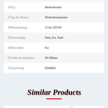
16Typ:
Backenbrecher
17Typ des Motors:
Wechselstrommotor
18Motorleistung:
15 bis 220 kW
19Anwendung:
Stein, Erz, Sand
20Materialien:
Erz
21Größe der Steckdose:
20-300mm
22Anpassung:
Erhältlich.
Similar Products