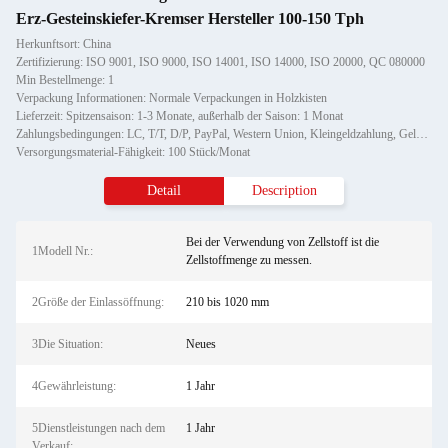
Erz-Gesteinskiefer-Kremser Hersteller 100-150 Tph
Herkunftsort: China
Zertifizierung: ISO 9001, ISO 9000, ISO 14001, ISO 14000, ISO 20000, QC 080000
Min Bestellmenge: 1
Verpackung Informationen: Normale Verpackungen in Holzkisten
Lieferzeit: Spitzensaison: 1-3 Monate, außerhalb der Saison: 1 Monat
Zahlungsbedingungen: LC, T/T, D/P, PayPal, Western Union, Kleingeldzahlung, Geldgramm
Versorgungsmaterial-Fähigkeit: 100 Stück/Monat
Detail
Description
Bei der Verwendung von Zellstoff ist die
1Modell Nr.:
Zellstoffmenge zu messen.
2Größe der Einlassöffnung:
210 bis 1020 mm
3Die Situation:
Neues
4Gewährleistung:
1 Jahr
5Dienstleistungen nach dem
1 Jahr
Verkauf: