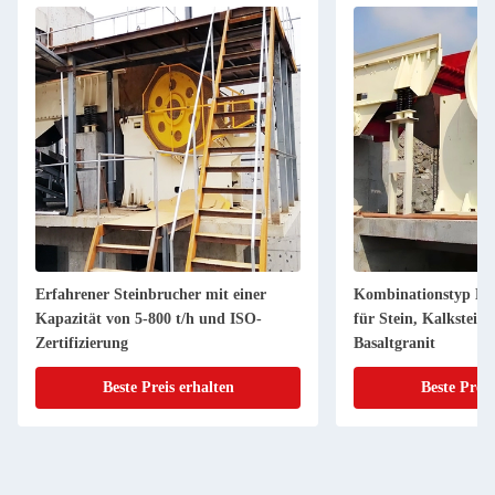
Erfahrener Steinbrucher mit einer
Kombinationstyp Kie
Kapazität von 5-800 t/h und ISO-
für Stein, Kalkstein,
Zertifizierung
Basaltgranit
Beste Preis erhalten
Beste Preis