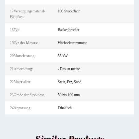
17Versorgungsmaterial-
100 Stück/Jahr
Fähigkeit:
18Typ:
Backenbrecher
19Typ des Motors:
Wechselstrommotor
20Motorleistung:
55 kW
21Anwendung:
- Das ist meine.
22Materialien:
Stein, Erz, Sand
23Größe der Steckdose:
50 bis 100 mm
24Anpassung:
Erhältlich.