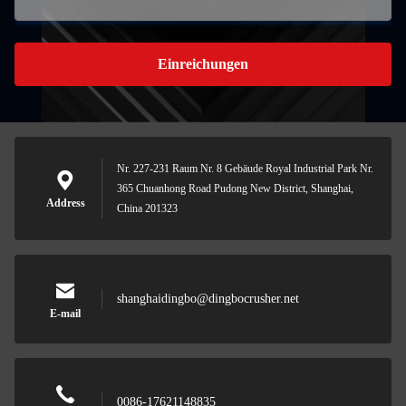
Einreichungen
Nr. 227-231 Raum Nr. 8 Gebäude Royal Industrial Park Nr.
365 Chuanhong Road Pudong New District, Shanghai,
Address
China 201323
shanghaidingbo@dingbocrusher.net
E-mail
0086-17621148835