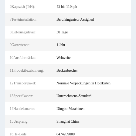
6Kapazität (T/H):
45 bis 110 tph
7Test&installation:
Berufsingenieur Assigned
8Lieferungsdetail:
30 Tage
9Garantiezeit:
1 Jahr
10Ausfuhrmärkte:
Weltweite
11Produktbezeichnung:
Backenbrecher
12Transportpaket:
Normale Verpackungen in Holzkisten
13Spezifikation:
Unternehmens-Standard
14Handelsmarke:
Dingbo-Maschinen
15Ursprung:
Shanghai China
16Hs-Code:
8474209000