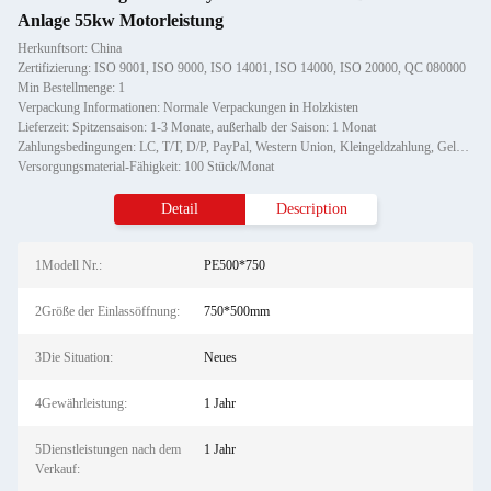
Anlage 55kw Motorleistung
Herkunftsort: China
Zertifizierung: ISO 9001, ISO 9000, ISO 14001, ISO 14000, ISO 20000, QC 080000
Min Bestellmenge: 1
Verpackung Informationen: Normale Verpackungen in Holzkisten
Lieferzeit: Spitzensaison: 1-3 Monate, außerhalb der Saison: 1 Monat
Zahlungsbedingungen: LC, T/T, D/P, PayPal, Western Union, Kleingeldzahlung, Geldgramm
Versorgungsmaterial-Fähigkeit: 100 Stück/Monat
Detail
Description
1Modell Nr.:
PE500*750
2Größe der Einlassöffnung:
750*500mm
3Die Situation:
Neues
4Gewährleistung:
1 Jahr
5Dienstleistungen nach dem
1 Jahr
Verkauf: