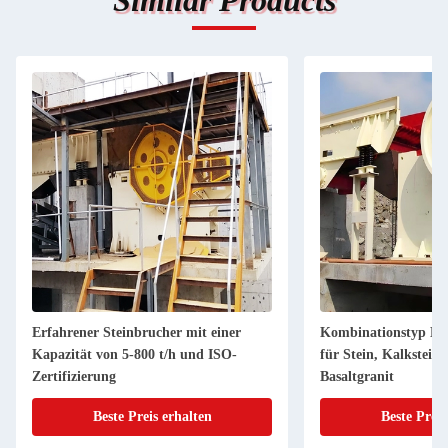
Similar Products
Erfahrener Steinbrucher mit einer
Kombinationstyp Kie
Kapazität von 5-800 t/h und ISO-
für Stein, Kalkstein,
Zertifizierung
Basaltgranit
Beste Preis erhalten
Beste Preis