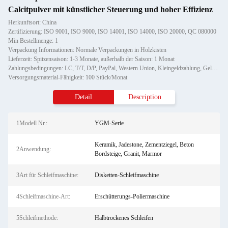
Calcitpulver mit künstlicher Steuerung und hoher Effizienz
Herkunftsort: China
Zertifizierung: ISO 9001, ISO 9000, ISO 14001, ISO 14000, ISO 20000, QC 080000
Min Bestellmenge: 1
Verpackung Informationen: Normale Verpackungen in Holzkisten
Lieferzeit: Spitzensaison: 1-3 Monate, außerhalb der Saison: 1 Monat
Zahlungsbedingungen: LC, T/T, D/P, PayPal, Western Union, Kleingeldzahlung, Geldgramm
Versorgungsmaterial-Fähigkeit: 100 Stück/Monat
Detail
Description
1Modell Nr.:
YGM-Serie
Keramik, Jadestone, Zementziegel, Beton
2Anwendung:
Bordsteige, Granit, Marmor
3Art für Schleifmaschine:
Disketten-Schleifmaschine
4Schleifmaschine-Art:
Erschütterungs-Poliermaschine
5Schleifmethode:
Halbtrockenes Schleifen