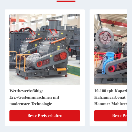
Wettbewerbsfähige
10-100 tph Kapazität
Erz-/Gesteinsmaschinen mit
Kalziumcarbonat PC
modernster Technologie
Hammer Mahlwerk
Beste Preis erhalten
Beste Preis