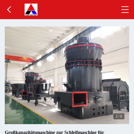
2
/
6
Großkapazitätsmaschine zur Schleifmaschine für