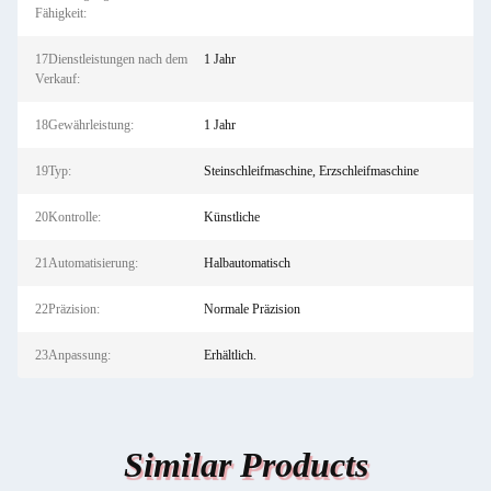
Fähigkeit:
17Dienstleistungen nach dem
1 Jahr
Verkauf:
18Gewährleistung:
1 Jahr
19Typ:
Steinschleifmaschine, Erzschleifmaschine
20Kontrolle:
Künstliche
21Automatisierung:
Halbautomatisch
22Präzision:
Normale Präzision
23Anpassung:
Erhältlich.
Similar Products