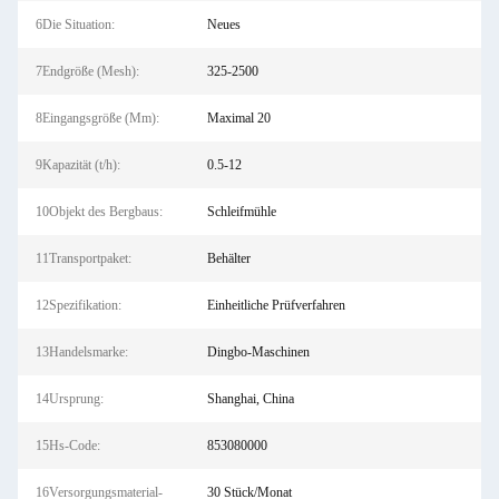
6Die Situation:
Neues
7Endgröße (Mesh):
325-2500
8Eingangsgröße (Mm):
Maximal 20
9Kapazität (t/h):
0.5-12
10Objekt des Bergbaus:
Schleifmühle
11Transportpaket:
Behälter
12Spezifikation:
Einheitliche Prüfverfahren
13Handelsmarke:
Dingbo-Maschinen
14Ursprung:
Shanghai, China
15Hs-Code:
853080000
16Versorgungsmaterial-
30 Stück/Monat