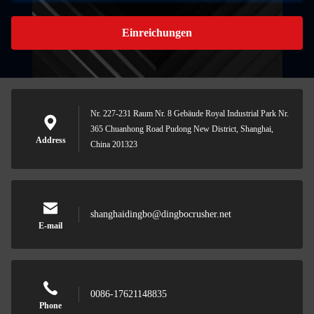
Einreichungen
Nr. 227-231 Raum Nr. 8 Gebäude Royal Industrial Park Nr.
365 Chuanhong Road Pudong New District, Shanghai,
Address
China 201323
shanghaidingbo@dingbocrusher.net
E-mail
0086-17621148835
Phone