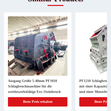
Ausgang Größe 5-40mm PF1010
PF1210 Schlagbruche
Schlagbruchmaschine für die
mit einer Kapazität 
wettbewerbsfähige Erz-/Steinbruch
und einer Motorleist
kW
Beste Preis erhalten
Beste Preis