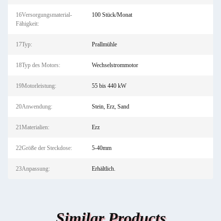
16Versorgungsmaterial-
100 Stück/Monat
Fähigkeit:
17Typ:
Prallmühle
18Typ des Motors:
Wechselstrommotor
19Motorleistung:
55 bis 440 kW
20Anwendung:
Stein, Erz, Sand
21Materialien:
Erz
22Größe der Steckdose:
5-40mm
23Anpassung:
Erhältlich.
Similar Products