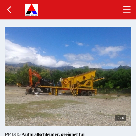
2
/
6
PF1315 Aufprallschleuder, geeignet für