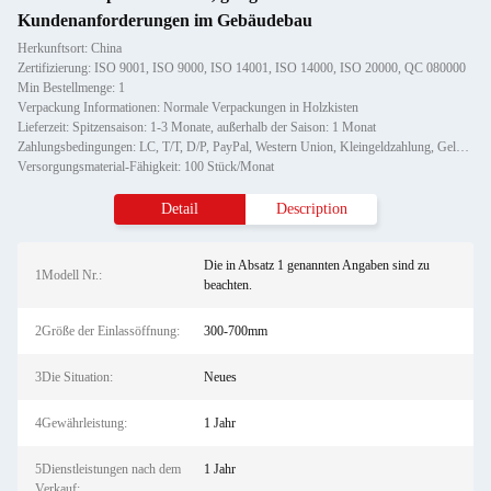
Kundenanforderungen im Gebäudebau
Herkunftsort: China
Zertifizierung: ISO 9001, ISO 9000, ISO 14001, ISO 14000, ISO 20000, QC 080000
Min Bestellmenge: 1
Verpackung Informationen: Normale Verpackungen in Holzkisten
Lieferzeit: Spitzensaison: 1-3 Monate, außerhalb der Saison: 1 Monat
Zahlungsbedingungen: LC, T/T, D/P, PayPal, Western Union, Kleingeldzahlung, Geldgramm
Versorgungsmaterial-Fähigkeit: 100 Stück/Monat
Detail
Description
Die in Absatz 1 genannten Angaben sind zu
1Modell Nr.:
beachten.
2Größe der Einlassöffnung:
300-700mm
3Die Situation:
Neues
4Gewährleistung:
1 Jahr
5Dienstleistungen nach dem
1 Jahr
Verkauf: