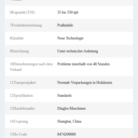
6Kapazität (T/H):
35 bis 550 tph
7Produktbezeichnung:
Prallmühle
8Qualität:
Neue Technologie
9Einrichtung:
Unter technischer Anleitung
10Dienstleistungen nach dem
Probleme innerhalb von 48 Stunden
Verkauf:
11Transportpaket:
Normale Verpackungen in Holzkisten
12Spezifikation:
Standards
13Handelsmarke:
Dingbo-Maschinen
14Ursprung:
Shanghai, China
15Hs-Code:
8474209000