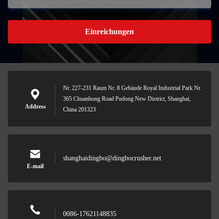
Einreichungen
Nr. 227-231 Raum Nr. 8 Gebäude Royal Industrial Park Nr.
365 Chuanhong Road Pudong New District, Shanghai,
Address
China 201323
shanghaidingbo@dingbocrusher.net
E-mail
0086-17621148835